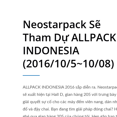
Neostarpack Sẽ
Tham Dự ALLPACK
INDONESIA
(2016/10/5~10/08)
ALLPACK INDONESIA 2016 sắp diễn ra. Neostarpa
sẽ xuất hiện tại Hall D, gian hàng 205 với trưng bày
giải quyết sự cố cho các máy đếm viên nang, dán n
đổ và đậy chai. Bạn đang tìm giải pháp đóng chai? 
ghé qua gian hàng 205 của chúng tôi. Hẹn gặp bạn t