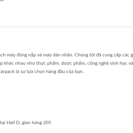
y Dán Nhãn Trên Bàn
Dây Chuyền Đóng Gói 
Bàn
oạch máy đóng nắp và máy dán nhãn. Chúng tôi đã cung cấp các g
ệp khác nhau như thực phẩm, dược phẩm, công nghệ sinh học v
tarpack là sự lựa chọn hàng đầu của bạn.
ại Hall D, gian hàng 205