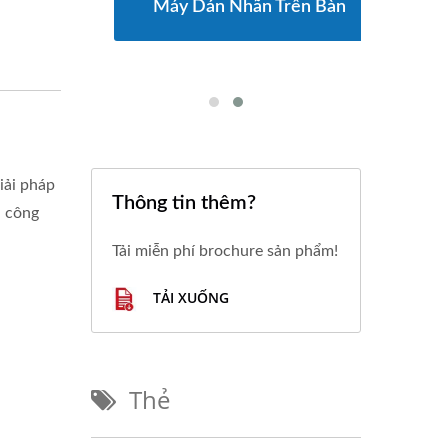
Trên
Máy Dán Nhãn Trên Bàn
Dây
iải pháp
Thông tin thêm?
à công
Tải miễn phí brochure sản phẩm!
TẢI XUỐNG
Thẻ