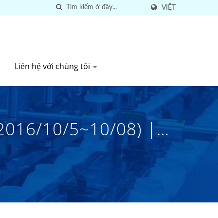
VIỆT
Liên hệ với chúng tôi
2016/10/5~10/08) |
 Tại Đài Loan Từ