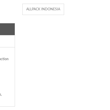
ALLPACK INDONESIA
uction
s,