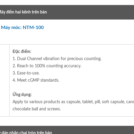
áy đếm hai kênh trên bàn
Máy móc: NTM-100
Đặc điểm:
1. Dual Channel vibration for precious counting.
2. Reach to 100% counting accuracy.
3. Ease-to-use.
4. Meet cGMP standards.
Ứng dụng:
Apply to various products as capsule, tablet, pill, soft capsule, can
chocolate ball and screws.
 dán nhãn chai tròn trên bàn