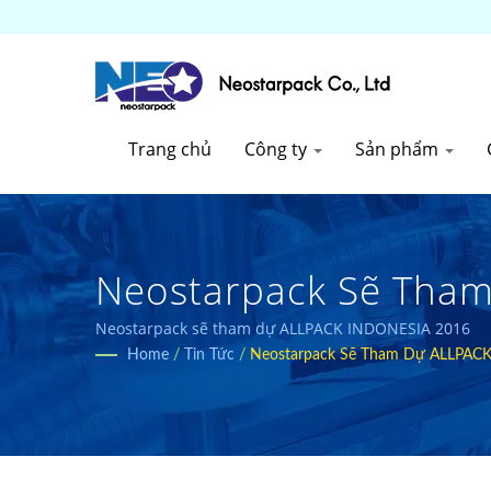
Trang chủ
Công ty
Sản phẩm
Neostarpack Sẽ Tham
Nhà Sản Xuất Thiết B
Neostarpack sẽ tham dự ALLPACK INDONESIA 2016
Home
/
Tin Tức
/
Neostarpack Sẽ Tham Dự ALLPAC
Năm 1998 | Neostarpa