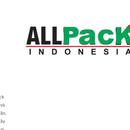
ck
 và
hãn,
Hãy
ại