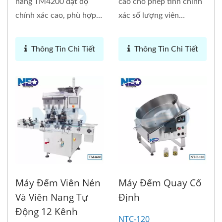
nang TM4200 đạt độ
cao cho phép tính chính
chính xác cao, phù hợp
xác số lượng viên
với yêu...
thuốc,...
Thông Tin Chi Tiết
Thông Tin Chi Tiết
Máy Đếm Viên Nén
Máy Đếm Quay Cố
Và Viên Nang Tự
Định
Động 12 Kênh
NTC-120