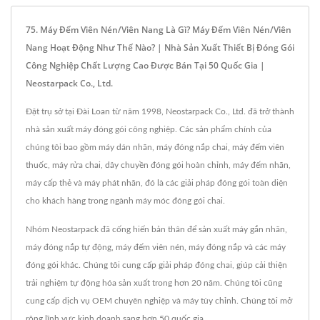
75. Máy Đếm Viên Nén/viên Nang Là Gì? Máy Đếm Viên Nén/viên
Nang Hoạt Động Như Thế Nào? | Nhà Sản Xuất Thiết Bị Đóng Gói
Công Nghiệp Chất Lượng Cao Được Bán Tại 50 Quốc Gia |
Neostarpack Co., Ltd.
Đặt trụ sở tại Đài Loan từ năm 1998, Neostarpack Co., Ltd. đã trở thành
nhà sản xuất máy đóng gói công nghiệp. Các sản phẩm chính của
chúng tôi bao gồm máy dán nhãn, máy đóng nắp chai, máy đếm viên
thuốc, máy rửa chai, dây chuyền đóng gói hoàn chỉnh, máy đếm nhãn,
máy cấp thẻ và máy phát nhãn, đó là các giải pháp đóng gói toàn diện
cho khách hàng trong ngành máy móc đóng gói chai.
Nhóm Neostarpack đã cống hiến bản thân để sản xuất máy gắn nhãn,
máy đóng nắp tự động, máy đếm viên nén, máy đóng nắp và các máy
đóng gói khác. Chúng tôi cung cấp giải pháp đóng chai, giúp cải thiện
trải nghiệm tự động hóa sản xuất trong hơn 20 năm. Chúng tôi cũng
cung cấp dịch vụ OEM chuyên nghiệp và máy tùy chỉnh. Chúng tôi mở
rộng lĩnh vực kinh doanh sang hơn 50 quốc gia.