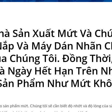
án Ở 50 Quốc Gia | Neosta
Nhà Sản Xuất Mứt Và Ch
ắp Và Máy Dán Nhãn Ch
a Chúng Tôi. Đồng Thời
Và Ngày Hết Hạn Trên N
Sản Phẩm Như Mứt Khô
 sản phẩm mứt. Chúng tôi sẽ cần biết độ nhớt và độ lỏng của sả