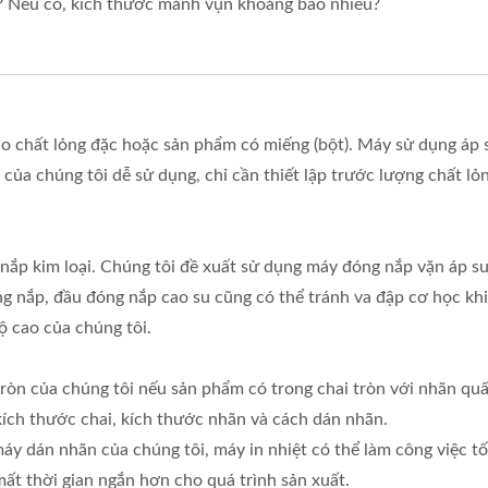
? Nếu có, kích thước mảnh vụn khoảng bao nhiêu?
o chất lỏng đặc hoặc sản phẩm có miếng (bột). Máy sử dụng áp
ủa chúng tôi dễ sử dụng, chỉ cần thiết lập trước lượng chất lỏ
 nắp kim loại. Chúng tôi đề xuất sử dụng máy đóng nắp vặn áp s
g nắp, đầu đóng nắp cao su cũng có thể tránh va đập cơ học khi
ộ cao của chúng tôi.
ròn của chúng tôi nếu sản phẩm có trong chai tròn với nhãn quấ
kích thước chai, kích thước nhãn và cách dán nhãn.
 máy dán nhãn của chúng tôi, máy in nhiệt có thể làm công việc t
mất thời gian ngắn hơn cho quá trình sản xuất.