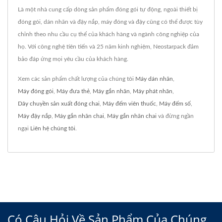
Là một nhà cung cấp dòng sản phẩm đóng gói tự động, ngoài thiết bị
đóng gói, dán nhãn và đậy nắp, máy đóng và đậy cũng có thể được tùy
chỉnh theo nhu cầu cụ thể của khách hàng và ngành công nghiệp của
họ. Với công nghệ tiên tiến và 25 năm kinh nghiệm, Neostarpack đảm
bảo đáp ứng mọi yêu cầu của khách hàng.
Xem các sản phẩm chất lượng của chúng tôi
Máy dán nhãn
,
Máy đóng gói
,
Máy đưa thẻ
,
Máy gắn nhãn
,
Máy phát nhãn
,
Dây chuyền sản xuất đóng chai
,
Máy đếm viên thuốc
,
Máy đếm số
,
Máy đậy nắp
,
Máy gắn nhãn chai
,
Máy gắn nhãn chai
và đừng ngần
ngại
Liên hệ chúng tôi
.
Có Câu Hỏi Về Sản Phẩm Của Chúng