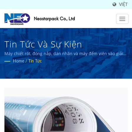
VIỆT
Tin Tức Và Sự Kiện
Máy chiết rót, đóng nắp, dán nhãn và máy đếm viên vào giải
pháp đóng chai bởi Neostarpack.
Home
/
Tin Tức