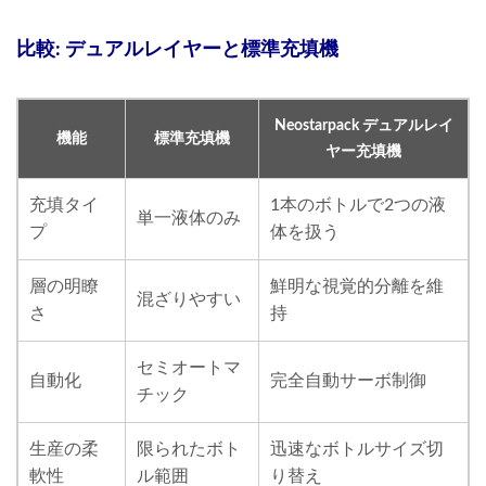
比較: デュアルレイヤーと標準充填機
Neostarpack デュアルレイ
機能
標準充填機
ヤー充填機
充填タイ
1本のボトルで2つの液
単一液体のみ
プ
体を扱う
層の明瞭
鮮明な視覚的分離を維
混ざりやすい
さ
持
セミオートマ
自動化
完全自動サーボ制御
チック
生産の柔
限られたボト
迅速なボトルサイズ切
軟性
ル範囲
り替え