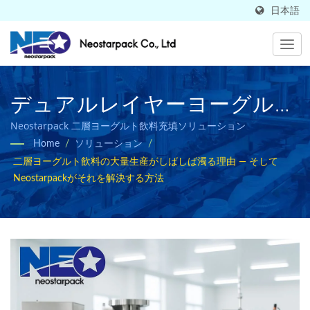
日本語
デュアルレイヤーヨーグルト
飲料の大量生産がしばしば濁
Neostarpack 二層ヨーグルト飲料充填ソリューション
Home
/
ソリューション
/
る理由 — そしてそれを解決
二層ヨーグルト飲料の大量生産がしばしば濁る理由 — そして
する方法 | 20年以上の自動ラ
Neostarpackがそれを解決する方法
ベリング、充填、カウント、
キャッピング包装ラインおよ
び機器のサプライヤー |
Neostarpack Co., Ltd.