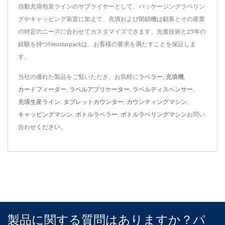
自動充填包装ラインのサプライヤーとして、パッケージングラベリン
グやキャッピング装置に加えて、充填および閉鎖機は顧客とその産業
の特定のニーズに合わせてカスタマイズできます。先進技術と25年の
経験を持つNeostarpackは、お客様の要求を満たすことを保証しま
す。
当社の優れた製品をご覧いただき、お気軽に
ラベラー
,
充填機
,
カードフィーダー
,
ラベルアプリケーター
,
ラベルディスペンサー
,
充填生産ライン
,
タブレットカウンター
,
カウンティングマシン
,
キャッピングマシン
,
ボトルラベラー
,
ボトルラベリングマシン
お問い
合わせ
ください。
製品に関する質問はありますか？パ